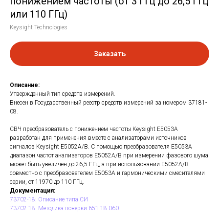
понижением частоты (от 3 ГГц до 26,5 ГГц
или 110 ГГц)
Keysight Technologies
Заказать
Описание:
Утвержденный тип средств измерений.
Внесен в Государственный реестр средств измерений за номером 37181-
08.
СВЧ преобразователь с понижением частоты Keysight E5053A
разработан для применения вместе с анализаторами источников
сигналов Keysight E5052A/B. С помощью преобразователя E5053A
диапазон частот анализаторов E5052A/B при измерении фазового шума
может быть увеличен до 26,5 ГГц, а при использовании E5052A/B
совместно с преобразователем E5053A и гармоническими смесителями
серии, от 11970 до 110 ГГц.
Документация:
73702-18: Описание типа СИ
73702-18: Методика поверки 651-18-060