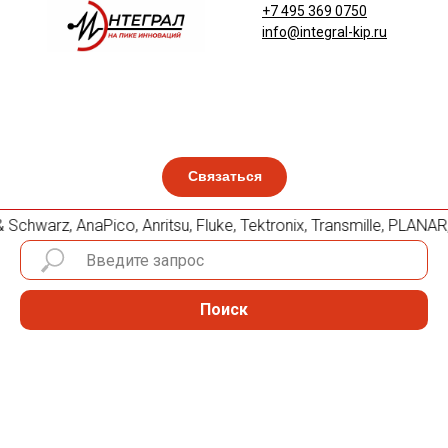
+7 495 369 0750
info@integral-kip.ru
Связаться
chwarz, AnaPico, Anritsu, Fluke, Tektronix, Transmille, PLA
Поиск