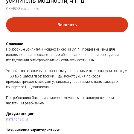
усилитель мощности, 4 ГГц
СКАРД-Электроникс
Заказать
Описание
Приборные усилители мощности серии DAPH предназначены для
использования в составе систем образования поля при проведении
исследований электромагнитной совместимости РЭА.
Устройства оснащены встроенным управляемым аттенюатором по входу
— 30 дБ с шагом перестройки 1 дБ. Конструкция прибора
предусматривает место для установки управляемого повышающего
конвертера L — диапазона.
По требованию Заказчика может выпускаться с альтернативным
частотным разбиением.
Документация:
Каталог 2018
Технические характеристики: