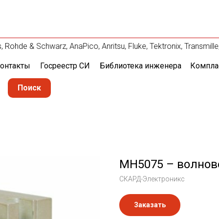
ohde & Schwarz, AnaPico, Anritsu, Fluke, Tektronix, Transmi
онтакты
Госреестр СИ
Библиотека инженера
Компла
Поиск
МН5075 – волново
СКАРД-Электроникс
Заказать