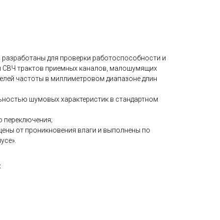
 разработаны для проверки работоспособности и
 СВЧ трактов приемных каналов, малошумящих
телей частоты в миллиметровом диапазоне длин
ностью шумовых характеристик в стандартном
 переключения;
ны от проникновения влаги и выполнены по
усе».
: