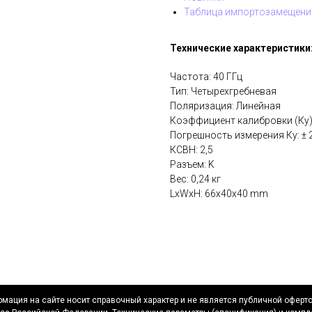
Таблица импортозамещени
Технические характеристики
Частота: 40 ГГц
Тип: Четырехгребневая
Поляризация: Линейная
Коэффициент калибровки (Ку):
Погрешность измерения Ку: ± 
КСВН: 2,5
Разъем: K
Вес: 0,24 кг
LxWxH: 66x40x40 mm
мация на сайте носит справочный характер и не является публичной оферт