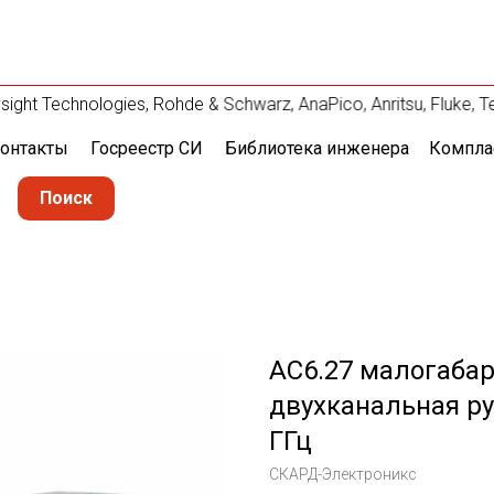
t Technologies, Rohde & Schwarz, AnaPico, Anritsu, Fluke, T
онтакты
Госреестр СИ
Библиотека инженера
Компла
Поиск
АС6.27 малогаба
двухканальная ру
ГГц
СКАРД-Электроникс