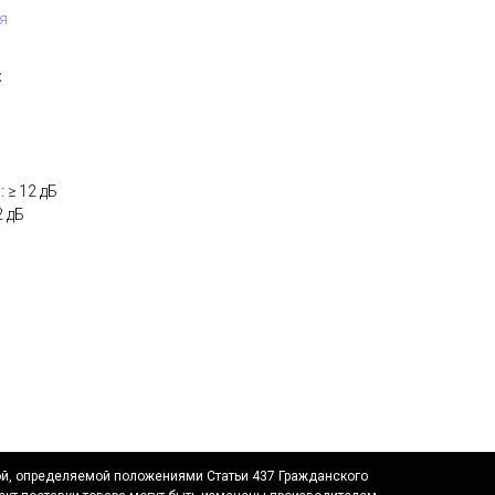
я
:
 ≥ 12 дБ
2 дБ
ой, определяемой положениями Статьи 437 Гражданского