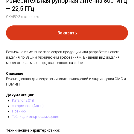
измерительная рупорная антенна 800 МГц
— 22,5 ГГц
СКАРД-Электроникс
Заказать
Возможно изменение параметров продукции или разработка нового
изделия по Вашим техническим требованиям. Внешний вид изделия
может отличаться от представленного на сайте.
Описание
Рекомендована для метрологических приложений и задач оценки ЭМС и
ПЭМИН.
Документация:
Каталог 2018
compressed (Англ.)
Новинки
Таблица импортозамещения
Технические характеристики: