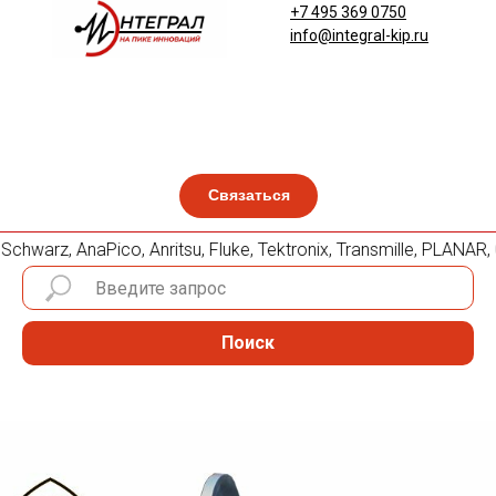
+7 495 369 0750
info@integral-kip.ru
Связаться
hwarz, AnaPico, Anritsu, Fluke, Tektronix, Transmille, PLAN
Поиск