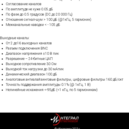
Согласование каналов
По амплитуде не хуже 0.05 дБ
По фазе до 0.5 градусов (DC до 20 000 Гц)
Отношение сигнал-шум > 100 дБ (@1кГц, 5 гармоник)
Межканальные наводки < - 105 дБ
Выходные каналы:
От 2 до16 выходных каналов
Разъем подключения BNC
Диапазон напряжения ±10 В пик
Разрешение – 24-битные ЦАП
Выходное сопротивление 30 Ом
Выходной ток нагрузки до 30 мАпик
Динамический диапазон 100 дБ
Аналоговые антиалайзинговые фильтры, цифровые фильтры 160 дБ/окт
Точность поддержания амплитуды 0.1% (@ 1кГц, 1 В)
Нелинейные искажения <-95дБ (<1 кГц, по 5 гармоникам)
©️ «Интеграл» 2025 г.