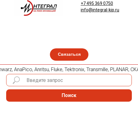
+7 495 369 0750
info@integral-kip.ru
Связаться
z, AnaPico, Anritsu, Fluke, Tektronix, Transmille, PLANAR, 
Поиск