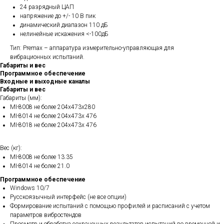
24 разрядный ЦАП
напряжение до +/- 10 В пик
динамический диапазон 110 дБ
нелинейные искажения <-100дБ
Тип: Premax – аппаратура измерительно-управляющая для
вибрационных испытаний.
Габариты и вес
Программное обеспечение
Входные и выходные каналы
Габариты и вес
Габариты (мм):
MI-8008 не более 204x473x280
MI-8014 не более 204x473x 476
MI-8018 не более 204x473x 476
Вес (кг):
MI-8008 не более 13.35
MI-8014 не более 21.0
Программное обеспечение
Windows 10/7
Русскоязычный интерфейс (не все опции)
Формирование испытаний с помощью профилей и расписаний с учетом
параметров вибростендов