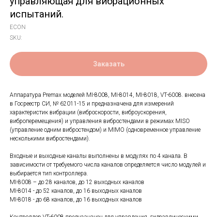
управляющая для вибрационных
испытаний.
ECON
SKU:
Заказать
Аппаратура Premax моделей MI-8008, MI-8014, MI-8018, VT-6008. внесена
в Госреестр СИ, № 62011-15 и предназначена для измерений
характеристик вибрации (виброскорости, виброускорения,
виброперемещения) и управления вибростендами в режимах MISO
(управление одним вибростендом) и MIMO (одновременное управление
несколькими вибростендами).
Входные и выходные каналы выполнены в модулях по 4 канала. В
зависимости от требуемого числа каналов определяется число модулей и
выбирается тип контроллера.
MI-8008 – до 28 каналов, до 12 выходных каналов
MI-8014 - до 52 каналов, до 16 выходных каналов
MI-8018 - до 68 каналов, до 16 выходных каналов