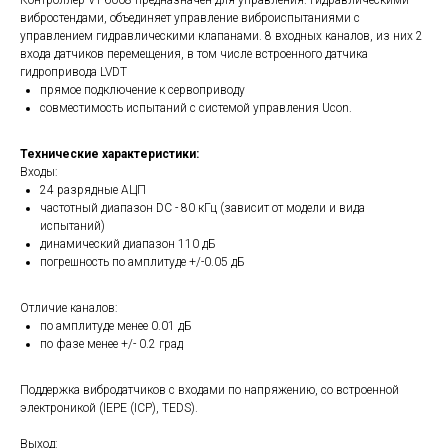
Контроллер VT-6008 предназначен для управления. гидравлическими
вибростендами, объединяет управление виброиспытаниями с
управлением гидравлическими клапанами. 8 входных каналов, из них 2
входа датчиков перемещения, в том числе встроенного датчика
гидропривода LVDT
прямое подключение к сервоприводу
совместимость испытаний с системой управления Ucon.
Технические характеристики:
Входы:
24 разрядные АЦП
частотный диапазон DC - 80 кГц (зависит от модели и вида
испытаний)
динамический диапазон 110 дБ
погрешность по амплитуде +/-0.05 дБ
Отличие каналов:
по амплитуде менее 0.01 дБ
по фазе менее +/- 0.2 град
Поддержка вибродатчиков с входами по напряжению, со встроенной
электроникой (IEPE (ICP), TEDS).
Выход: