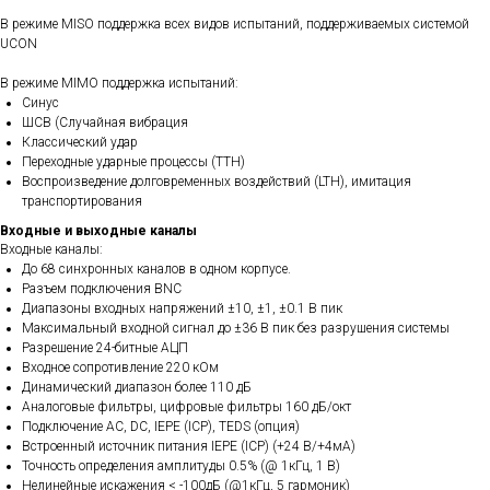
В режиме MISO поддержка всех видов испытаний, поддерживаемых системой
UCON
В режиме MIMO поддержка испытаний:
Синус
ШСВ (Случайная вибрация
Классический удар
Переходные ударные процессы (TTH)
Воспроизведение долговременных воздействий (LTH), имитация
транспортирования
Входные и выходные каналы
Входные каналы:
До 68 синхронных каналов в одном корпусе.
Разъем подключения BNC
Диапазоны входных напряжений ±10, ±1, ±0.1 В пик
Максимальный входной сигнал до ±36 В пик без разрушения системы
Разрешение 24-битные АЦП
Входное сопротивление 220 кОм
Динамический диапазон более 110 дБ
Аналоговые фильтры, цифровые фильтры 160 дБ/окт
Подключение AC, DC, IEPE (ICP), TEDS (опция)
Встроенный источник питания IEPE (ICP) (+24 В/+4мА)
Точность определения амплитуды 0.5% (@ 1кГц, 1 В)
Нелинейные искажения < -100дБ (@1кГц, 5 гармоник)