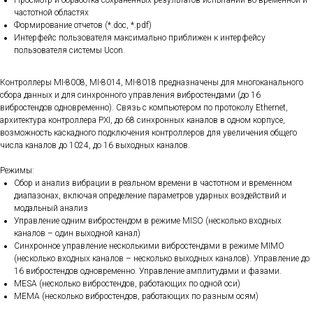
Просмотр и обработка сохраненных результатов испытаний во временной и
частотной областях
Формирование отчетов (*.doc, *.pdf)
Интерфейс пользователя максимально приближен к интерфейсу
пользователя системы Ucon.
Контроллеры MI-8008, MI-8014, MI-8018 предназначены для многоканального
сбора данных и для синхронного управления вибростендами (до 16
вибростендов одновременно). Связь с компьютером по протоколу Ethernet,
архитектура контроллера PXI, до 68 синхронных каналов в одном корпусе,
возможность каскадного подключения контроллеров для увеличения общего
числа каналов до 1024, до 16 выходных каналов.
Режимы:
Сбор и анализ вибрации в реальном времени в частотном и временном
диапазонах, включая определение параметров ударных воздействий и
модальный анализ
Управление одним вибростендом в режиме MISO (несколько входных
каналов – один выходной канал)
Синхронное управление несколькими вибростендами в режиме MIMO
(несколько входных каналов – несколько выходных каналов). Управление до
16 вибростендов одновременно. Управление амплитудами и фазами.
MESA (несколько вибростендов, работающих по одной оси)
MEMA (несколько вибростендов, работающих по разным осям)