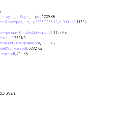
Б
eCroy,Rigol, Keysight, pdf
, 1239 КБ
_oscilloscopes_bro_ru_3606-8866-18_v1000 pdf
, 11504
измерениям Rohde&Schwarz pdf
, 1127 КБ
arz pdf
, 752 КБ
ринципы измерений pdf
, 1511 КБ
hde&Schwarz pdf
, 5332 КБ
warz pdf
, 714 КБ
2,5 GSa/s