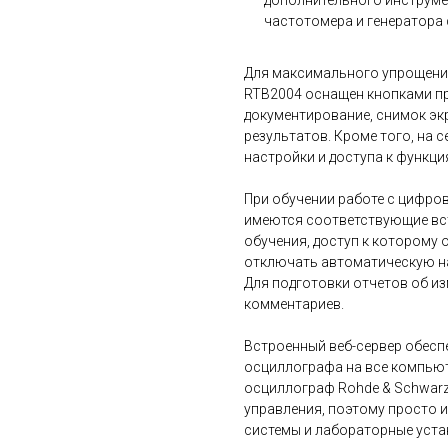
дополнительного инструме
частотомера и генератора 
Для максимального упрощени
RTB2004 оснащен кнопками пр
документирование, снимок эк
результатов. Кроме того, на 
настройки и доступа к функци
При обучении работе с цифр
имеются соответствующие вс
обучения, доступ к которому
отключать автоматическую на
Для подготовки отчетов об и
комментариев.
Встроенный веб-сервер обесп
осциллографа на все компьют
осциллограф Rohde & Schwar
управления, поэтому просто 
системы и лабораторные уста