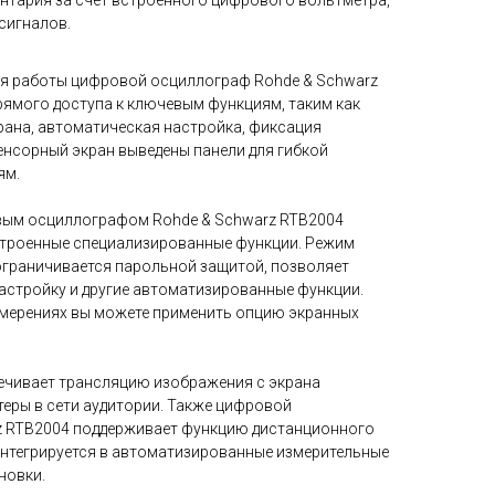
нтария за счет встроенного цифрового вольтметра,
сигналов.
я работы цифровой осциллограф Rohde & Schwarz
ямого доступа к ключевым функциям, таким как
рана, автоматическая настройка, фиксация
сенсорный экран выведены панели для гибкой
ям.
овым осциллографом Rohde & Schwarz RTB2004
троенные специализированные функции. Режим
 ограничивается парольной защитой, позволяет
стройку и другие автоматизированные функции.
змерениях вы можете применить опцию экранных
ечивает трансляцию изображения с экрана
еры в сети аудитории. Также цифровой
z RTB2004 поддерживает функцию дистанционного
интегрируется в автоматизированные измерительные
новки.