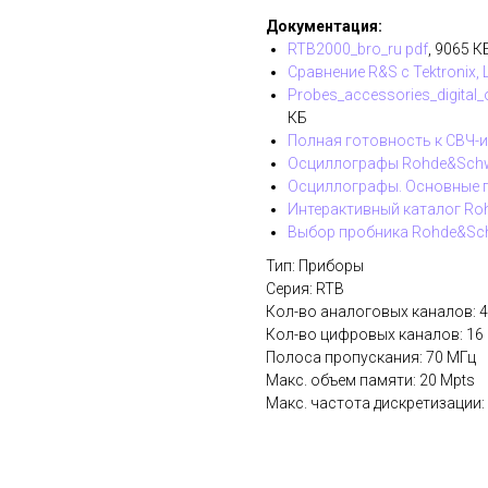
Документация:
RTB2000_bro_ru pdf
, 9065 К
Сравнение R&S c Tektronix, L
Probes_accessories_digital
КБ
Полная готовность к СВЧ-
Осциллографы Rohde&Schw
Осциллографы. Основные п
Интерактивный каталог Ro
Выбор пробника Rohde&Sch
Тип: Приборы
Серия: RTB
Кол-во аналоговых каналов: 4
Кол-во цифровых каналов: 16
Полоса пропускания: 70 МГц
Макс. объем памяти: 20 Mpts
Макс. частота дискретизации: 