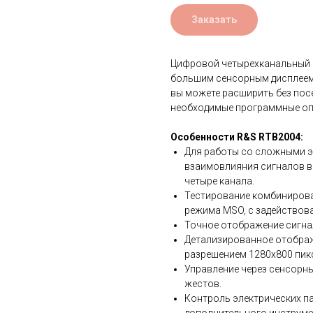
Заказать
Цифровой четырехканальный 
большим сенсорным дисплеем 
вы можете расширить без пос
необходимые программные оп
Особенности R&S RTB2004:
Для работы со сложными э
взаимовлияния сигналов в
четыре канала.
Тестирование комбинирова
режима MSO, с задействов
Точное отображение сигна
Детализированное отображ
разрешением 1280х800 пик
Управление через сенсорн
жестов.
Контроль электрических па