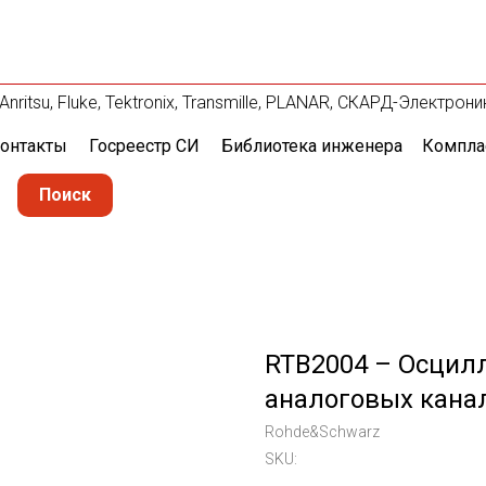
itsu, Fluke, Tektronix, Transmille, PLANAR, СКАРД-Электрони
онтакты
Госреестр СИ
Библиотека инженера
Компла
Поиск
RTB2004 – Осцилл
аналоговых кана
Rohde&Schwarz
SKU: