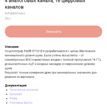
4 аналоговых канала, 16 цифровых
каналов
Rohde&Schwarz
SKU:
Заказать
Описание:
Осциллограф R&S® RTO2024 разрабатывался с целью обеспечения
минимального уровня шума. Были учтены все аспекты – от
симметричных BNC-совместимых входов с полосой пропускания 18 ГГц
до высокоточных АЦП и входных каскадов со сверхнизким уровнем
шума.
Результат: точные измерения даже при минимальных значениях раз-
решения по вертикали.
Документация:
Техническое описание
Брошюра
Флаер
Ключевые факты