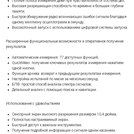
Полная полоса измерения даже при чувствительности 500 мкВ/дел;
Высокая разрешающая способность по времени и большая глубина
памяти;
Быстрое обнаружение редко возникающих ошибок сигнала благодаря
одному миллиону осциллограмм в секунду;
Высокоточный запуск с использованием цифровой системы запуска.
Расширенные функциональные возможности и оперативное получение
результатов
Автоматические измерения: 77 доступных функций;
QuickMeas: получение ключевых результатов измерения нажатием
одной кнопки;
Функция архива: возврат к предыдущим результатам измерения;
Настройка испытаний по маске за несколько секунд;
БПФ: простой способ анализа спектра сигналов;
Детальный анализ с помощью поиска и навигации.
Использование с удовольствием
Сенсорный экран высокого разрешения размером 10,4 дюйма;
Полностью настраиваемый экран;
Быстрый доступ к важным инструментам;
Получение подробной информации о сигнале одним касанием;