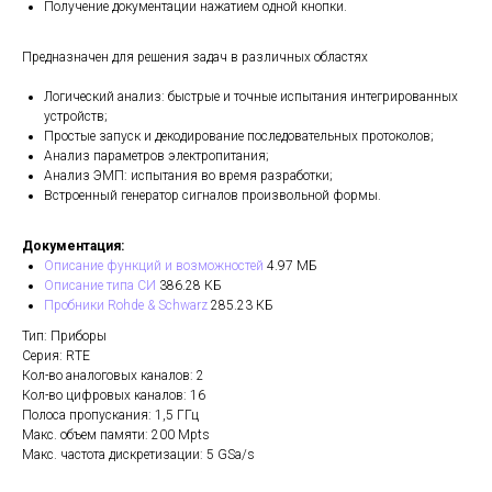
Получение документации нажатием одной кнопки.
Предназначен для решения задач в различных областях
Логический анализ: быстрые и точные испытания интегрированных
устройств;
Простые запуск и декодирование последовательных протоколов;
Анализ параметров электропитания;
Анализ ЭМП: испытания во время разработки;
Встроенный генератор сигналов произвольной формы.
Документация:
Описание функций и возможностей
4.97 МБ
Описание типа СИ
386.28 КБ
Пробники Rohde & Schwarz
285.23 КБ
Тип: Приборы
Серия: RTE
Кол-во аналоговых каналов: 2
Кол-во цифровых каналов: 16
Полоса пропускания: 1,5 ГГц
Макс. объем памяти: 200 Mpts
Макс. частота дискретизации: 5 GSa/s