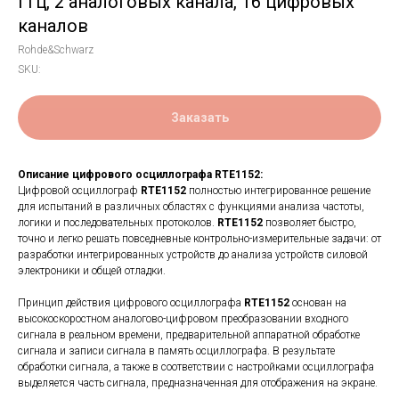
ГГц, 2 аналоговых канала, 16 цифровых
каналов
Rohde&Schwarz
SKU:
Заказать
Описание цифрового осциллографа RTE1152:
Цифровой осциллограф
RTE1152
полностью интегрированное решение
для испытаний в различных областях с функциями анализа частоты,
логики и последовательных протоколов.
RTE1152
позволяет быстро,
точно и легко решать повседневные контрольно-измерительные задачи: от
разработки интегрированных устройств до анализа устройств силовой
электроники и общей отладки.
Принцип действия цифрового осциллографа
RTE1152
основан на
высокоскоростном аналогово-цифровом преобразовании входного
сигнала в реальном времени, предварительной аппаратной обработке
сигнала и записи сигнала в память осциллографа. В результате
обработки сигнала, а также в соответствии с настройками осциллографа
выделяется часть сигнала, предназначенная для отображения на экране.