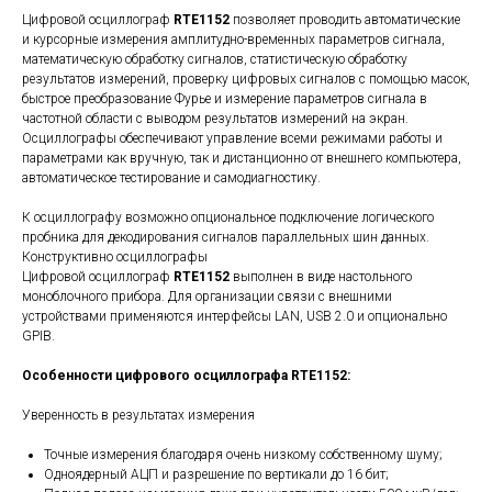
Цифровой осциллограф
RTE1152
позволяет проводить автоматические
и курсорные измерения амплитудно-временных параметров сигнала,
математическую обработку сигналов, статистическую обработку
результатов измерений, проверку цифровых сигналов с помощью масок,
быстрое преобразование Фурье и измерение параметров сигнала в
частотной области с выводом результатов измерений на экран.
Осциллографы обеспечивают управление всеми режимами работы и
параметрами как вручную, так и дистанционно от внешнего компьютера,
автоматическое тестирование и самодиагностику.
К осциллографу возможно опциональное подключение логического
пробника для декодирования сигналов параллельных шин данных.
Конструктивно осциллографы
Цифровой осциллограф
RTE1152
выполнен в виде настольного
моноблочного прибора. Для организации связи с внешними
устройствами применяются интерфейсы LAN, USB 2.0 и опционально
GPIB.
Особенности цифрового осциллографа RTE1152:
Уверенность в результатах измерения
Точные измерения благодаря очень низкому собственному шуму;
Одноядерный АЦП и разрешение по вертикали до 16 бит;