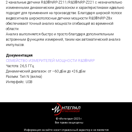
2-канальные датчики R&S®NRP-Z211/R&S®NRP-Z221 с незначительно
измененными динамическим диапазоном и характеристиками идеально
подходят для применения на производстве. Благодаря широкой полосе
видеосигнала широкополосные датчики мощности R&S®NRP-Z8x
обеспечивают точный анализ мощности огибающей во временной
области.
Анализ выполняется быстро и просто благодаря дополнительным
встроенным функциям измерений, таким как автоматический анализ
импульсов.
Документация
СЕМЕЙСТВО ИЗМЕРИТЕЛЕЙ МОЩНОСТИ R&S®NRP
Частота: 26,5 ГГц
Динамический диапазон: от –60 дБм до +26 дБм
Разъем: Тип N (вилка)
Интерфейс: USB
©️ «Интеграл» 2025 г.
Все права защищены
Информация на сайте носит справочный характер и не является