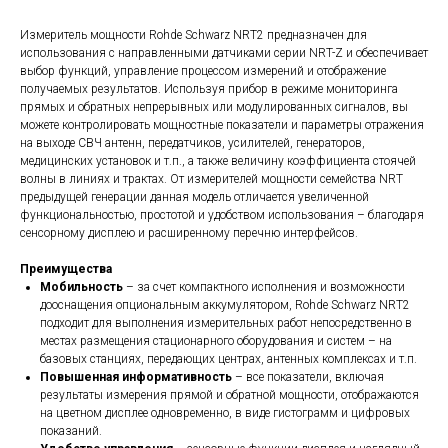
Измеритель мощности Rohde Schwarz NRT2 предназначен для
использования с направленными датчиками серии NRT-Z и обеспечивает
выбор функций, управление процессом измерений и отображение
получаемых результатов. Используя прибор в режиме мониторинга
прямых и обратных непрерывных или модулированных сигналов, вы
можете контролировать мощностные показатели и параметры отражения
на выходе СВЧ антенн, передатчиков, усилителей, генераторов,
медицинских установок и т.п., а также величину коэффициента стоячей
волны в линиях и трактах. От измерителей мощности семейства NRT
предыдущей генерации данная модель отличается увеличенной
функциональностью, простотой и удобством использования – благодаря
сенсорному дисплею и расширенному перечню интерфейсов.
Преимущества
Мобильность
– за счет компактного исполнения и возможности
дооснащения опциональным аккумулятором, Rohde Schwarz NRT2
подходит для выполнения измерительных работ непосредственно в
местах размещения стационарного оборудования и систем – на
базовых станциях, передающих центрах, антенных комплексах и т.п.
Повышенная информативность
– все показатели, включая
результаты измерения прямой и обратной мощности, отображаются
на цветном дисплее одновременно, в виде гистограмм и цифровых
показаний.