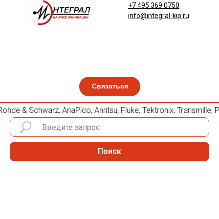
+7 495 369 0750
info@integral-kip.ru
Связаться
hde & Schwarz, AnaPico, Anritsu, Fluke, Tektronix, Transmil
Поиск