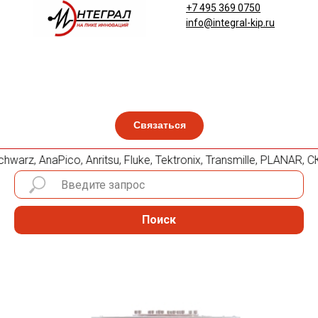
+7 495 369 0750
info@integral-kip.ru
Связаться
arz, AnaPico, Anritsu, Fluke, Tektronix, Transmille, PLANAR
Поиск