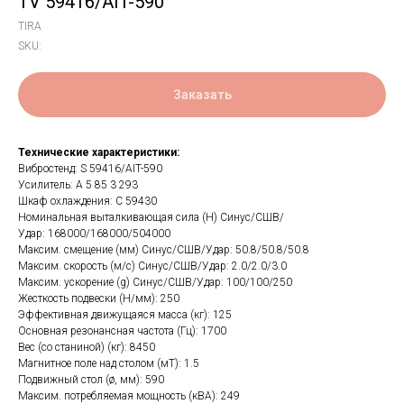
TV 59416/AIT-590
TIRA
SKU:
Заказать
Технические характеристики:
Вибростенд: S 59416/AIT-590
Усилитель: A 5 85 3 293
Шкаф охлаждения: C 59430
Номинальная выталкивающая сила (Н) Синус/СШВ/
Удар: 168000/168000/504000
Максим. смещение (мм) Синус/СШВ/Удар: 50.8/50.8/50.8
Максим. скорость (м/с) Синус/СШВ/Удар: 2.0/2.0/3.0
Максим. ускорение (g) Синус/СШВ/Удар: 100/100/250
Жесткость подвески (Н/мм): 250
Эффективная движущаяся масса (кг): 125
Основная резонансная частота (Гц): 1700
Вес (со станиной) (кг): 8450
Магнитное поле над столом (мТ): 1.5
Подвижный стол (ø, мм): 590
Максим. потребляемая мощность (кВА): 249