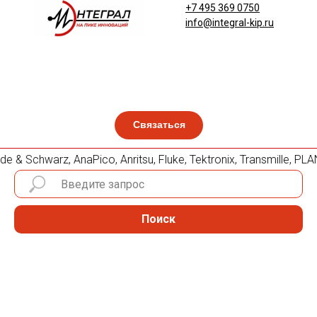
+7 495 369 0750
info@integral-kip.ru
Связаться
 & Schwarz, AnaPico, Anritsu, Fluke, Tektronix, Transmille,
Поиск