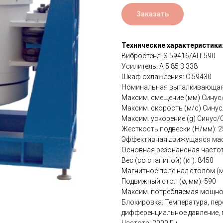
Заказать
Технические характеристики
Вибростенд: S 59416/AIT-590
Усилитель: A 5 85 3 338
Шкаф охлаждения: C 59430
Номинальная выталкивающая 
Максим. смещение (мм) Синус/
Максим. скорость (м/с) Синус
Максим. ускорение (g) Синус/
Жесткость подвески (Н/мм): 2
Эффективная движущаяся масс
Основная резонансная частота
Вес (со станиной) (кг): 8450
Магнитное поле над столом (мТ
Подвижный стол (ø, мм): 590
Максим. потребляемая мощнос
Блокировка: Температура, пере
дифференциальное давление,