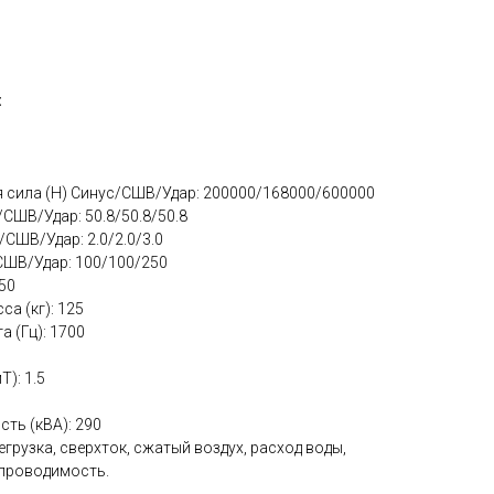
:
сила (Н) Синус/СШВ/Удар: 200000/168000/600000
СШВ/Удар: 50.8/50.8/50.8
/СШВ/Удар: 2.0/2.0/3.0
СШВ/Удар: 100/100/250
50
а (кг): 125
 (Гц): 1700
): 1.5
ть (кВА): 290
грузка, сверхток, сжатый воздух, расход воды,
 проводимость.