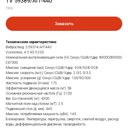
TV 59389/AIT-440
TIRA
Заказать
Технические характеристики:
Вибростенд: S 59374/AIT-440
Усилитель: A 5 40 3 203
Номинальная выталкивающая сила (Н) Синус/СШВ/Удар: 89000/89000/
267000
Максим. смещение (мм) Синус/СШВ/Удар: 50.8/50.8/50.8
Максим. скорость (м/с) Синус/СШВ/Удар: 2.0/2.0/3.5
Максим. ускорение (g) Синус/СШВ/Удар: 100/90/300
Жесткость подвески (Н/мм): 175
Эффективная движущаяся масса (кг): 58
Основная резонансная частота (Гц): 2100
Вес (со станиной) (кг): 4500
Магнитное поле над столом (мТ): 2.5
Подвижный стол (ø, мм): 440
Максим. потребляемая мощность (кВА): 143
Блокировка: Температура, перегрузка, сверхток, сжатый воздух, расход
воды, дифференциальное давление, проводимость.