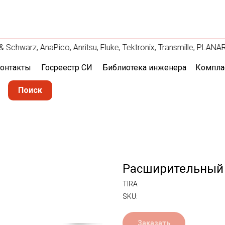
chwarz, AnaPico, Anritsu, Fluke, Tektronix, Transmille, PLA
онтакты
Госреестр СИ
Библиотека инженера
Компла
Поиск
Расширительный 
TIRA
SKU:
Заказать