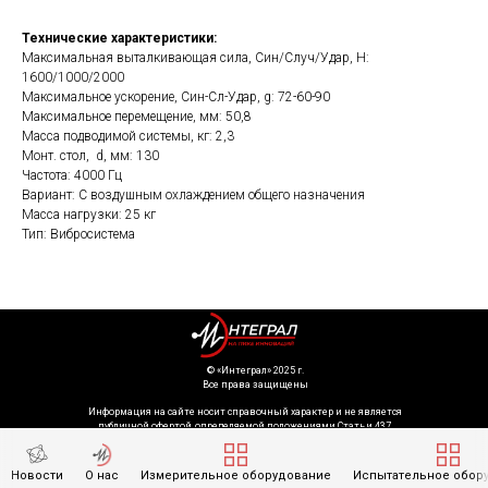
Технические характеристики:
Максимальная выталкивающая сила, Син/Случ/Удар, Н:
1600/1000/2000
Максимальное ускорение, Син-Сл-Удар, g: 72-60-90
Максимальное перемещение, мм: 50,8
Масса подводимой системы, кг: 2,3
Монт. стол, d, мм: 130
Частота: 4000 Гц
Вариант: С воздушным охлаждением общего назначения
Масса нагрузки: 25 кг
Тип: Вибросистема
©️ «Интеграл» 2025 г.
Все права защищены
Информация на сайте носит справочный характер и не является
публичной офертой, определяемой положениями Статьи 437
Гражданского кодекса Российской Федерации. Технические параметры
(спецификация) и комплект поставки товара могут быть изменены
производителем без предварительного уведомления. Уточняйте
Новости
О нас
Измерительное оборудование
Испытательное обор
информацию у наших менеджеров.