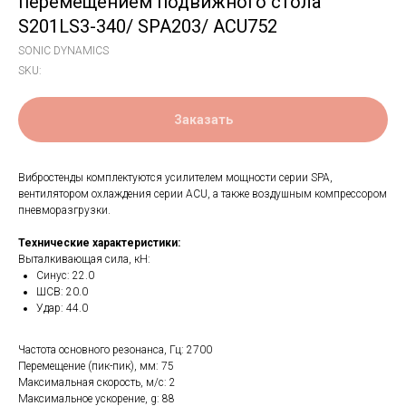
перемещением подвижного стола
S201LS3-340/ SPA203/ ACU752
SONIC DYNAMICS
SKU:
Заказать
Вибростенды комплектуются усилителем мощности серии SPA,
вентилятором охлаждения серии ACU, а также воздушным компрессором
пневморазгрузки.
Технические характеристики:
Выталкивающая сила, кН:
Синус: 22.0
ШСВ: 20.0
Удар: 44.0
Частота основного резонанса, Гц: 2700
Перемещение (пик-пик), мм: 75
Максимальная скорость, м/с: 2
Максимальное ускорение, g: 88