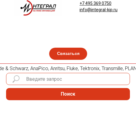
+7 495 369 0750
info@integral-kip.ru
Связаться
 & Schwarz, AnaPico, Anritsu, Fluke, Tektronix, Transmille,
Поиск