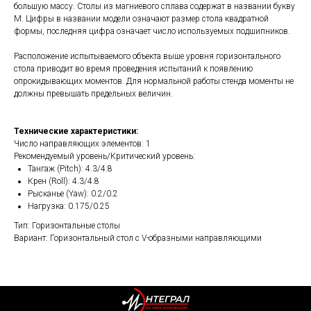
большую массу. Столы из магниевого сплава содержат в названии букву
M. Цифры в названии модели означают размер стола квадратной
формы, последняя цифра означает число используемых подшипников.
Расположение испытываемого объекта выше уровня горизонтального
стола приводит во время проведения испытаний к появлению
опрокидывающих моментов. Для нормальной работы стенда моменты не
должны превышать предельных величин.
Технические характеристики:
Число направляющих элементов: 1
Рекомендуемый уровень/Критический уровень:
Тангаж (Pitch): 4.3/4.8
Крен (Roll): 4.3/4.8
Рысканье (Yaw): 0.2/0.2
Нагрузка: 0.175/0.25
Тип: Горизонтальные столы
Вариант: Горизонтальный стол с V-образными направляющими