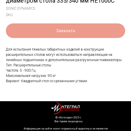
диаметром стола 335/340 мм HE1000C
SONIC DYNAMICS
SKU:
Заказать
Для испытания тяжелых габаритных изделий в конструкции
расширительных столов могут использоваться направляющие на
линейных подшипниках и дополнительные разгрузочные пневмоопоры.
Тип: Расширительные столы
Частота: 5 - 900 Гц
Максимальная нагрузка: 90 кг
Вариант: Квадратный стол со срезанными углами
©️ «Интеграл» 2025 г.
Все права защищены
Информация на сайте носит справочный характер и не является