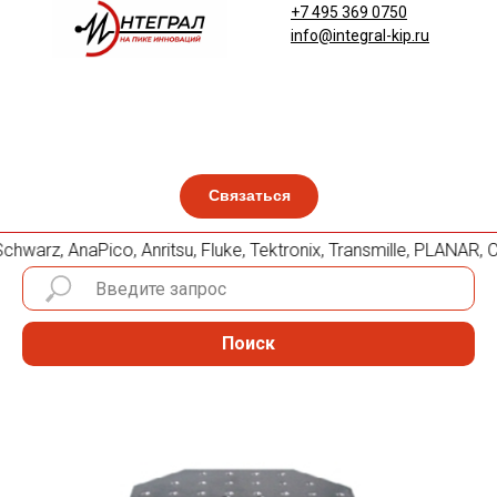
+7 495 369 0750
info@integral-kip.ru
Связаться
warz, AnaPico, Anritsu, Fluke, Tektronix, Transmille, PLANA
Поиск