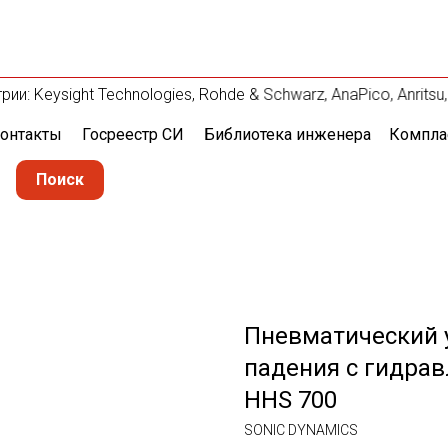
ysight Technologies, Rohde & Schwarz, AnaPico, Anritsu, Flu
онтакты
Госреестр СИ
Библиотека инженера
Компла
Поиск
Пневматический 
падения с гидра
HHS 700
SONIC DYNAMICS