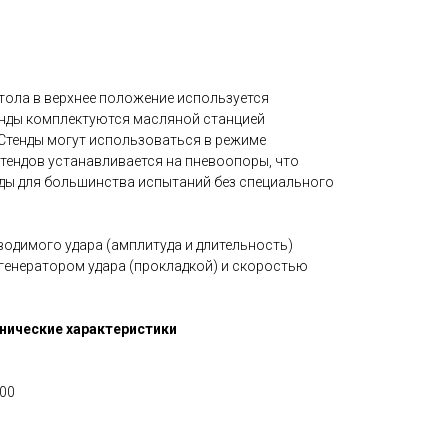
тола в верхнее положение используется
енды комплектуются масляной станцией
Стенды могут использоваться в режиме
стендов устанавливается на пневоопоры, что
ды для большинства испытаний без специального
одимого удара (амплитуда и длительность)
енератором удара (прокладкой) и скоростью
нические характеристики
700