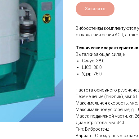
Заказать
Вибростенды комплектуются 
охлаждения серии ACU, а так
Технические характеристики
Выталкивающая сила, кН:
Синус: 38.0
ШСВ: 38.0
Удар: 76.0
Частота основного резонанса,
Перемещение (пик-пик), мм: 51
Максимальная скорость, м/с: 
Максимальное ускорение, g: 1
Масса подвижной части, кг: 2
Диаметр стола, мм: 340
Тип: Вибростенд
Вариант: С воздушным охлаж