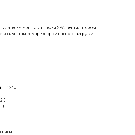
усилителем мощности серии SPA, вентилятором
же воздушным компрессором пневморазгрузки.
:
 Гц: 2400
2.0
00
6
дением