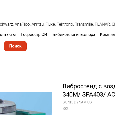
rz, AnaPico, Anritsu, Fluke, Tektronix, Transmille, PLANAR,
онтакты
Госреестр СИ
Библиотека инженера
Компла
Поиск
Вибростенд с во
340M/ SPA403/ A
SONIC DYNAMICS
SKU: