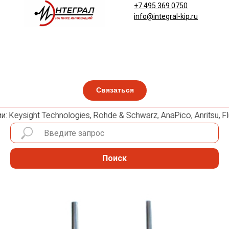
+7 495 369 0750
info@integral-kip.ru
Связаться
ysight Technologies, Rohde & Schwarz, AnaPico, Anritsu, Flu
Поиск