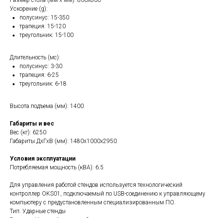
Размер стола (мм х мм): 800x800
Ускорение (g):
полусинус: 15-350
трапеция: 15-120
треугольник: 15-100
Длительность (мс):
полусинус: 3-30
трапеция: 6-25
треугольник: 6-18
Высота подъема (мм): 1400
Габариты и вес
Вес (кг): 6250
Габариты ДхГхВ (мм): 1480x1000x2950
Условия эксплуатации
Потребляемая мощность (кВА): 6.5
Для управления работой стендов используется технологический
контроллер OKS01, подключаемый по USB-соединению к управляющему
компьютеру с предустановленным специализированным ПО.
Тип: Ударные стенды