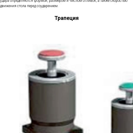
удара определяются формой, размером и числом отливок, а также скоростью
движения стола перед соударением.
Трапеция