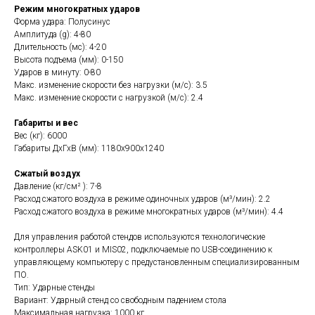
Режим многократных ударов
Форма удара: Полусинус
Амплитуда (g): 4-80
Длительность (мс): 4-20
Высота подъема (мм): 0-150
Ударов в минуту: 0-80
Макс. изменение скорости без нагрузки (м/с): 3.5
Макс. изменение скорости с нагрузкой (м/с): 2.4
Габариты и вес
Вес (кг): 6000
Габариты ДхГхВ (мм): 1180x900x1240
Сжатый воздух
Давление (кг/см² ): 7-8
Расход сжатого воздуха в режиме одиночных ударов (м³/мин): 2.2
Расход сжатого воздуха в режиме многократных ударов (м³/мин): 4.4
Для управления работой стендов используются технологические
контроллеры ASK01 и MIS02, подключаемые по USB-соединению к
управляющему компьютеру с предустановленным специализированным
ПО.
Тип: Ударные стенды
Вариант: Ударный стенд со свободным падением стола
Максимальная нагрузка: 1000 кг