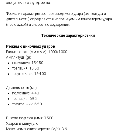
специального фундамента.
Форма и параметры воспроизводимого удара (амплитуда и
длительность) определяются используемым генератором удара
(прокладкой) и скоростью соударения.
Технические характеристики
Режим одиночных ударов
Размер стола (мм х мм): 1000x1000
Амплитуда (g):
полусинус: 15-150
трапеция: 15-50
треугольник: 15-100
Длительность (мс):
полусинус: 4-40
трапеция: 6-25
треугольник: 6-20
Высота подъема (мм): 0-500
Ударов в минуту: 6
Макс. изменение скорости (м/с): 3.6