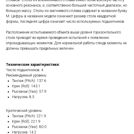
сплавов. Столы из алюминиевого сплава имеют более высокую частоту
основного резонанса, и, соответственно больший частотный диапазон, но
большую массу. Столы из магниевого сплава содержат в названии букву
M. Цифры в названии модели означают размер стола квадратной
формы, последняя цифра означает число используемых подшипников.
Расположение испытываемого объекта выше уровня горизонтального
стола приводит во время проведения испытаний к появлению
опрокидывающих моментов. Для нормальной работы стенда моменты не
должны превышать предельных величин.
Технические характеристики:
Число подшипников: 4
Рекомендуемый уровень:
Тангаж (Pitch): 137.6
Крен (Roll): 143.1
Рысканье (Yaw): 57.9
Нагрузка: 8.5
Критический уровень:
Тангаж (Pitch): 221.9
Крен (Roll): 221.9
Рысканье (Yaw): 80.0
Нагрузка: 14.2