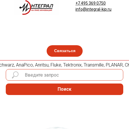
+7 495 369 0750
info@integral-kip.ru
Связаться
arz, AnaPico, Anritsu, Fluke, Tektronix, Transmille, PLANAR
Поиск