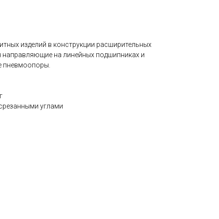
итных изделий в конструкции расширительных
я направляющие на линейных подшипниках и
е пневмоопоры.
г
 срезанными углами