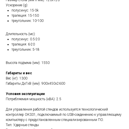
Размер стола (мм х мм): 120x120
Ускорение (g):
полусинус: 15-3k
трапеция: 15-150
треугольник: 10-100
Длительность (мс):
полусинус: 0.5-20
трапеция: 6-20
треугольник: 5-18
Высота подъема (мм): 1550
Габариты и вес
Вес (кг): 1300
Габариты ДхГхВ (мм): 900x450x2600
Условия эксплуатации
Потребляемая мощность (кВА): 2.5
Для управления работой стендов используется технологический
контроллер OKS01, подключаемый по USB-соединению к управляющему
компьютеру с предустановленным специализированным ПО.
Тип: Ударные стенды