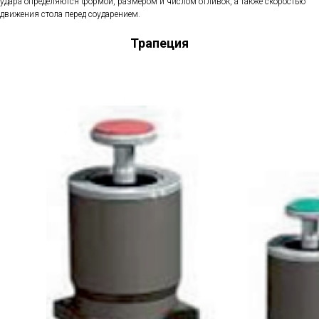
удара определяются формой, размером и числом отливок, а также скоростью
движения стола перед соударением.
Трапеция