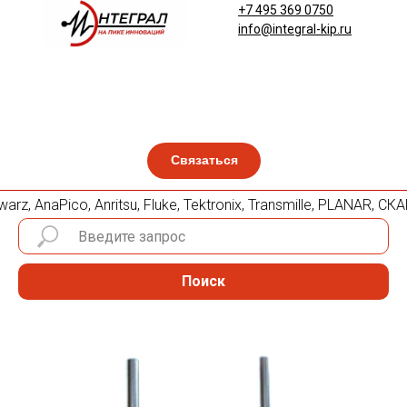
+7 495 369 0750
info@integral-kip.ru
Связаться
, AnaPico, Anritsu, Fluke, Tektronix, Transmille, PLANAR, С
Поиск