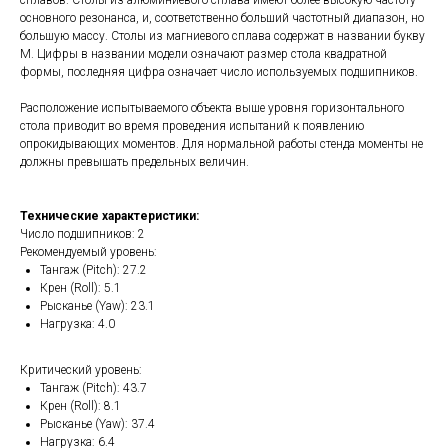
сплавов. Столы из алюминиевого сплава имеют более высокую частоту
основного резонанса, и, соответственно больший частотный диапазон, но
большую массу. Столы из магниевого сплава содержат в названии букву
M. Цифры в названии модели означают размер стола квадратной
формы, последняя цифра означает число используемых подшипников.
Расположение испытываемого объекта выше уровня горизонтального
стола приводит во время проведения испытаний к появлению
опрокидывающих моментов. Для нормальной работы стенда моменты не
должны превышать предельных величин.
Технические характеристики:
Число подшипников: 2
Рекомендуемый уровень:
Тангаж (Pitch): 27.2
Крен (Roll): 5.1
Рысканье (Yaw): 23.1
Нагрузка: 4.0
Критический уровень:
Тангаж (Pitch): 43.7
Крен (Roll): 8.1
Рысканье (Yaw): 37.4
Нагрузка: 6.4