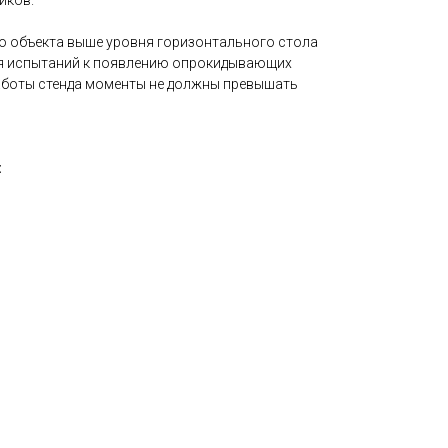
иков.
 объекта выше уровня горизонтального стола
ия испытаний к появлению опрокидывающих
аботы стенда моменты не должны превышать
: