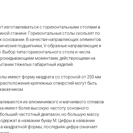
ут изготавливаться с горизонтальными столами в
диной станине. Горизонтальные столы скользят по
м основании. В качестве направляющих элементов
нические подшипники, V-образные направляющие и
. Выбор типа горизонтального стола и числа
прокидывающими моментами, действующими на
ытании тяжелых габаритный изделий.
олы имеют форму квадрата со стороной от 200 мм
и расположение крепежных отверстий могут быть
заказчиком.
вливаются из алюминиевого и магниевого сплавов.
ва имеют более высокую частоту основного
о больший частотный диапазон, но большую массу.
одержат в названии букву M. Цифры в названии
а квадратной формы, последняя цифра означает