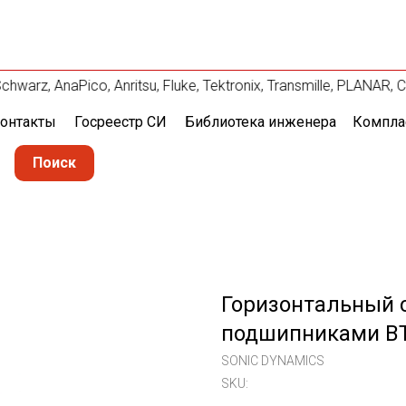
arz, AnaPico, Anritsu, Fluke, Tektronix, Transmille, PLANAR
онтакты
Госреестр СИ
Библиотека инженера
Компла
Поиск
Горизонтальный 
подшипниками B
SONIC DYNAMICS
SKU: