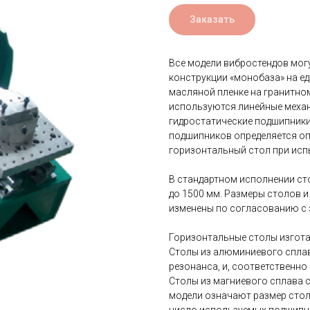
Заказать
Все модели вибростендов мог
конструкции «монобаза» на е
масляной пленке на гранитно
используются линейные меха
гидростатические подшипники
подшипников определяется о
горизонтальный стол при исп
В стандартном исполнении ст
до 1500 мм. Размеры столов 
изменены по согласованию с 
Горизонтальные столы изгота
Столы из алюминиевого спла
резонанса, и, соответственн
Столы из магниевого сплава с
модели означают размер стол