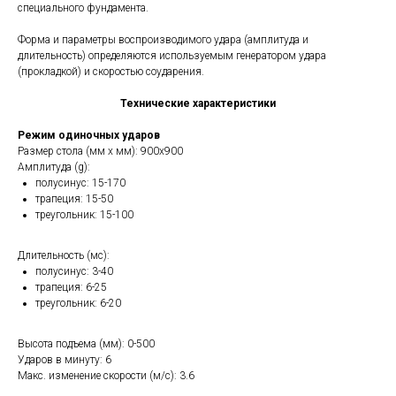
специального фундамента.
Форма и параметры воспроизводимого удара (амплитуда и
длительность) определяются используемым генератором удара
(прокладкой) и скоростью соударения.
Технические характеристики
Режим одиночных ударов
Размер стола (мм х мм): 900x900
Амплитуда (g):
полусинус: 15-170
трапеция: 15-50
треугольник: 15-100
Длительность (мс):
полусинус: 3-40
трапеция: 6-25
треугольник: 6-20
Высота подъема (мм): 0-500
Ударов в минуту: 6
Макс. изменение скорости (м/с): 3.6