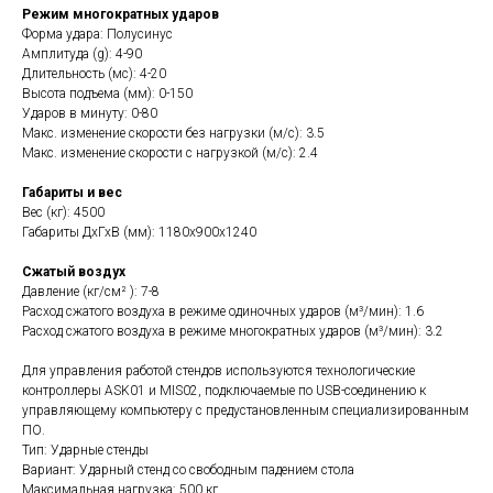
Режим многократных ударов
Форма удара: Полусинус
Амплитуда (g): 4-90
Длительность (мс): 4-20
Высота подъема (мм): 0-150
Ударов в минуту: 0-80
Макс. изменение скорости без нагрузки (м/с): 3.5
Макс. изменение скорости с нагрузкой (м/с): 2.4
Габариты и вес
Вес (кг): 4500
Габариты ДхГхВ (мм): 1180x900x1240
Сжатый воздух
Давление (кг/см² ): 7-8
Расход сжатого воздуха в режиме одиночных ударов (м³/мин): 1.6
Расход сжатого воздуха в режиме многократных ударов (м³/мин): 3.2
Для управления работой стендов используются технологические
контроллеры ASK01 и MIS02, подключаемые по USB-соединению к
управляющему компьютеру с предустановленным специализированным
ПО.
Тип: Ударные стенды
Вариант: Ударный стенд со свободным падением стола
Максимальная нагрузка: 500 кг