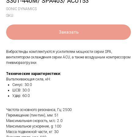
S301-440M/ SPA403/ ACU153
SONIC DYNAMICS
SKU:
Заказать
Вибростенды комплектуются усилителем мощности серии SPA,
вентилятором охлаждения серии ACU, а также воздушным компрессором
пневморазгрузки.
Технические характеристики:
Выталкивающая сила, кН:
Синус: 30.0
ШСВ: 30.0
Удар: 60.0
Частота основного резонанса, Гц: 2500
Перемещение (пик-пик), мм: 51
Максимальная скорость, м/с: 2.0
Максимальное ускорение, g: 100
Масса подвижной части, кг: 30