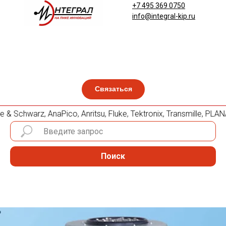
+7 495 369 0750
info@integral-kip.ru
Связаться
& Schwarz, AnaPico, Anritsu, Fluke, Tektronix, Transmille, P
Поиск