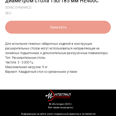
диаметром стола 150/185 мм HE400C
SONIC DYNAMICS
SKU:
Заказать
Для испытания тяжелых габаритных изделий в конструкции
расширительных столов могут использоваться направляющие на
линейных подшипниках и дополнительные разгрузочные пневмоопоры.
Тип: Расширительные столы
Частота: 5 - 2000 Гц
Максимальная нагрузка: 9 кг
Вариант: Квадратный стол со срезанными углами
©️ «Интеграл» 2025 г.
Все права защищены
Информация на сайте носит справочный характер и не является