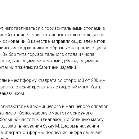
ут изготавливаться с горизонтальными столами в
диной станине. Горизонтальные столы скользят по
м основании. В качестве направляющих элементов
нические подшипники, V-образные направляющие и
. Выбор типа горизонтального стола и числа
прокидывающими моментами, действующими на
ытании тяжелых габаритный изделий.
олы имеют форму квадрата со стороной от 200 мм
и расположение крепежных отверстий могут быть
заказчиком.
вливаются из алюминиевого и магниевого сплавов.
ва имеют более высокую частоту основного
о больший частотный диапазон, но большую массу.
одержат в названии букву M. Цифры в названии
а квадратной формы, последняя цифра означает