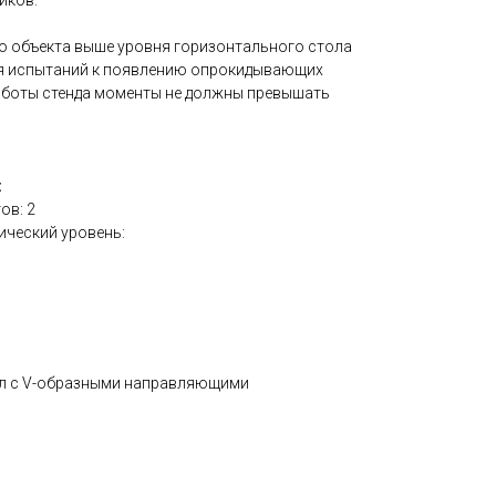
иков.
 объекта выше уровня горизонтального стола
ия испытаний к появлению опрокидывающих
аботы стенда моменты не должны превышать
:
ов: 2
ческий уровень:
ол с V-образными направляющими