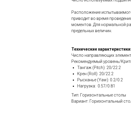
число используемых подшипн
Расположение испытываемого
приводит во время проведен
моментов. Для нормальной р
предельных величин.
Технические характеристики
Число направляющих элемент
Рекомендуемый уровень/Крити
Тангаж (Pitch): 20/22.2
Крен (Roll): 20/22.2
Рысканье (Yaw): 0.2/0.2
Нагрузка: 0.57/0.81
Тип: Горизонтальные столы
Вариант: Горизонтальный ст