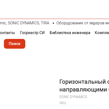
ic, SONIC DYNAMICS, TIRA.
Оборудование от лидеров индуст
онтакты
Госреестр СИ
Библиотека инженера
Компла
Поиск
Горизонтальный 
направляющими 
SONIC DYNAMICS
SKU: