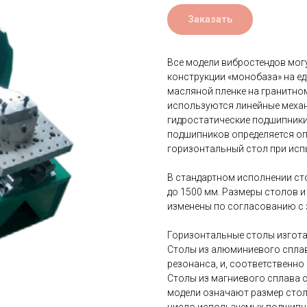
Заказать
Все модели вибростендов мог
конструкции «монобаза» на е
масляной пленке на гранитно
используются линейные меха
гидростатические подшипники
подшипников определяется о
горизонтальный стол при исп
В стандартном исполнении ст
до 1500 мм. Размеры столов 
изменены по согласованию с 
Горизонтальные столы изгота
Столы из алюминиевого спла
резонанса, и, соответственн
Столы из магниевого сплава с
модели означают размер стол