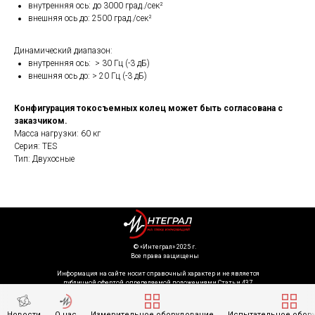
внутренняя ось: до 3000 град./сек²
внешняя ось до: 2500 град./сек²
Динамический диапазон:
внутренняя ось: > 30 Гц (-3 дБ)
внешняя ось до: > 20 Гц (-3 дБ)
Конфигурация токосъемных колец может быть согласована с
заказчиком.
Масса нагрузки: 60 кг
Серия: TES
Тип: Двухосные
©️ «Интеграл» 2025 г.
Все права защищены
Информация на сайте носит справочный характер и не является
публичной офертой, определяемой положениями Статьи 437
Гражданского кодекса Российской Федерации. Технические параметры
(спецификация) и комплект поставки товара могут быть изменены
производителем без предварительного уведомления. Уточняйте
Новости
О нас
Измерительное оборудование
Испытательное обор