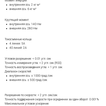
Момент инерции:
внутренняя ось: 2 кг м²
внешняя ось: 6 кг м²
Крутящий момент:
внутренняя ось: 140 Нм
внешняя ось: 280 Нм
Токосъемные кольца:
4 линии: 5А
40 линий: 2А
Угловое разрешение: < 0.01 угл. сек
Точность измерения угла: < 2 угл. сек (RSS)
Точность воспроизведения угла: < 1 угл. сек
Диапазон скоростей:
внутренняя ось: ± 1000 град./сек
внешняя ось: ± 500 град./сек
Разрешение по скорости: < 2 угл. сек/сек
Точность поддержания скорости при осреднении за один оборот: 0.001%
Максимальное угловое ускорение: