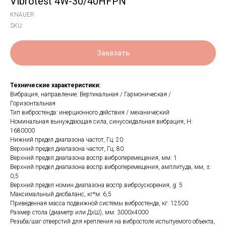
Vibrotest 4W-30/40HFPN
KNAUER
SKU:
Заказать
Технические характеристики:
Вибрация, направление: Вертикальная / Гармоническая /
Горизонтальная
Тип вибростенда: инерционного действия / механический
Номинальная вынуждающая сила, синусоидальная вибрация, H:
1680000
Нижний предел диапазона частот, Гц: 20
Верхний предел диапазона частот, Гц: 80
Верхний предел диапазона воспр.виброперемещения, мм: 1
Верхний предел диапазона воспр.виброперемещения, амплитуда, мм, ±:
0,5
Верхний предел номин.диапазона воспр.виброускорения, g: 5
Максимальный дисбаланс, кг*м: 6,5
Приведенная масса подвижной системы вибростенда, кг: 12500
Размер стола (диаметр или ДхШ), мм: 3000x4000
Резьба/шаг отверстий для крепления на вибростоле испытуемого объекта,