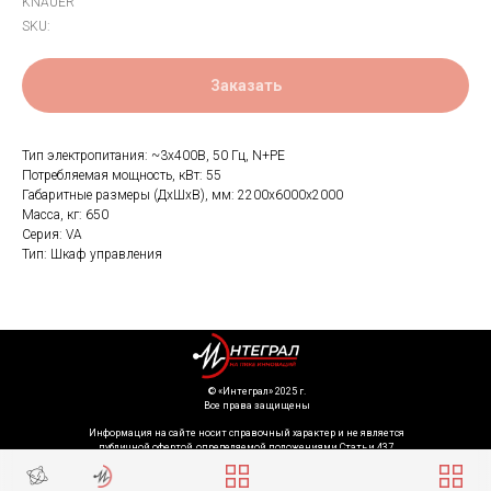
KNAUER
SKU:
Заказать
Тип электропитания: ~3х400В, 50 Гц, N+PE
Потребляемая мощность, кВт: 55
Габаритные размеры (ДхШхВ), мм: 2200x6000x2000
Масса, кг: 650
Серия: VA
Тип: Шкаф управления
©️ «Интеграл» 2025 г.
Все права защищены
Информация на сайте носит справочный характер и не является
публичной офертой, определяемой положениями Статьи 437
Гражданского кодекса Российской Федерации. Технические параметры
(спецификация) и комплект поставки товара могут быть изменены
производителем без предварительного уведомления. Уточняйте