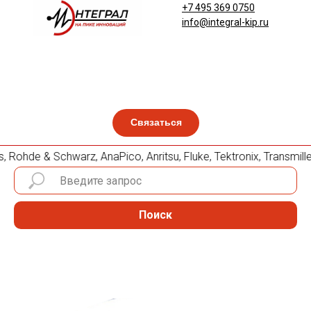
+7 495 369 0750
info@integral-kip.ru
Связаться
Rohde & Schwarz, AnaPico, Anritsu, Fluke, Tektronix, Transm
Поиск