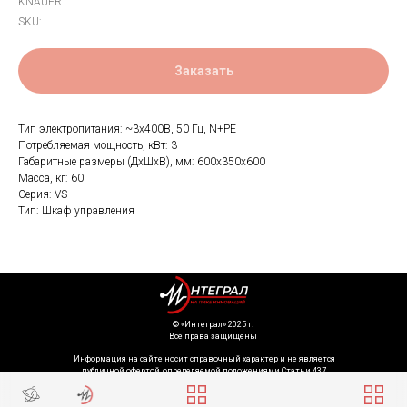
KNAUER
SKU:
Заказать
Тип электропитания: ~3х400В, 50 Гц, N+PE
Потребляемая мощность, кВт: 3
Габаритные размеры (ДхШхВ), мм: 600x350x600
Масса, кг: 60
Серия: VS
Тип: Шкаф управления
©️ «Интеграл» 2025 г.
Все права защищены
Информация на сайте носит справочный характер и не является
публичной офертой, определяемой положениями Статьи 437
Гражданского кодекса Российской Федерации. Технические параметры
(спецификация) и комплект поставки товара могут быть изменены
производителем без предварительного уведомления. Уточняйте