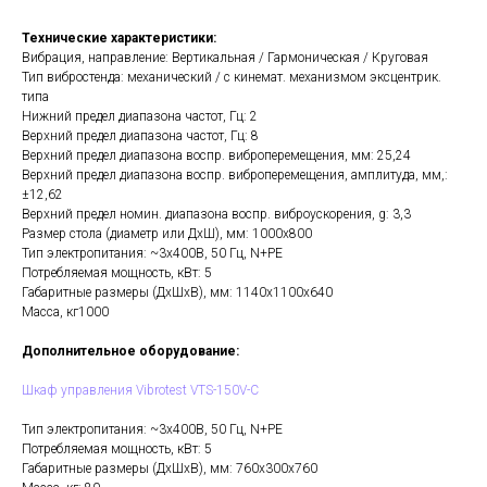
Технические характеристики:
Вибрация, направление: Вертикальная / Гармоническая / Круговая
Тип вибростенда: механический / с кинемат. механизмом эксцентрик.
типа
Нижний предел диапазона частот, Гц: 2
Верхний предел диапазона частот, Гц: 8
Верхний предел диапазона воспр. виброперемещения, мм: 25,24
Верхний предел диапазона воспр. виброперемещения, амплитуда, мм,:
±12,62
Верхний предел номин. диапазона воспр. виброускорения, g: 3,3
Размер стола (диаметр или ДхШ), мм: 1000x800
Тип электропитания: ~3х400В, 50 Гц, N+PE
Потребляемая мощность, кВт: 5
Габаритные размеры (ДхШхВ), мм: 1140x1100x640
Масса, кг1000
Дополнительное оборудование:
Шкаф управления Vibrotest VTS-150V-C
Тип электропитания: ~3х400В, 50 Гц, N+PE
Потребляемая мощность, кВт: 5
Габаритные размеры (ДхШхВ), мм: 760x300x760