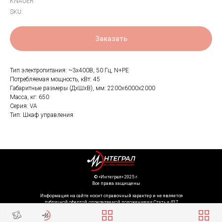
KNAUER
SKU:
Заказать
Тип электропитания: ~3х400В, 50 Гц, N+PE
Потребляемая мощность, кВт: 45
Габаритные размеры (ДхШхВ), мм: 2200x6000x2000
Масса, кг: 650
Серия: VA
Тип: Шкаф управления
©️ «Интеграл» 2025 г.
Все права защищены
Информация на сайте носит справочный характер и не является
публичной офертой, определяемой положениями Статьи 437
Гражданского кодекса Российской Федерации. Технические параметры
(спецификация) и комплект поставки товара могут быть изменены
производителем без предварительного уведомления. Уточняйте