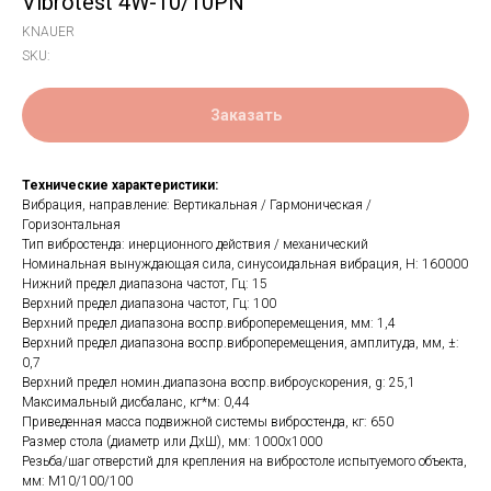
Vibrotest 4W-10/10PN
KNAUER
SKU:
Заказать
Технические характеристики:
Вибрация, направление: Вертикальная / Гармоническая /
Горизонтальная
Тип вибростенда: инерционного действия / механический
Номинальная вынуждающая сила, синусоидальная вибрация, H: 160000
Нижний предел диапазона частот, Гц: 15
Верхний предел диапазона частот, Гц: 100
Верхний предел диапазона воспр.виброперемещения, мм: 1,4
Верхний предел диапазона воспр.виброперемещения, амплитуда, мм, ±:
0,7
Верхний предел номин.диапазона воспр.виброускорения, g: 25,1
Максимальный дисбаланс, кг*м: 0,44
Приведенная масса подвижной системы вибростенда, кг: 650
Размер стола (диаметр или ДхШ), мм: 1000х1000
Резьба/шаг отверстий для крепления на вибростоле испытуемого объекта,
мм: М10/100/100