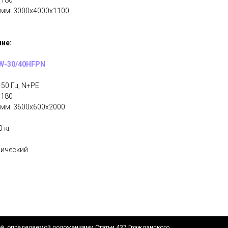
 180
 мм: 3000x4000x1100
ие:
4W-30/40HFPN
50 Гц, N+PE
 180
 мм: 3600x600x2000
 кг
нический
ой, определяемой положениями Статьи 437 Гражданского