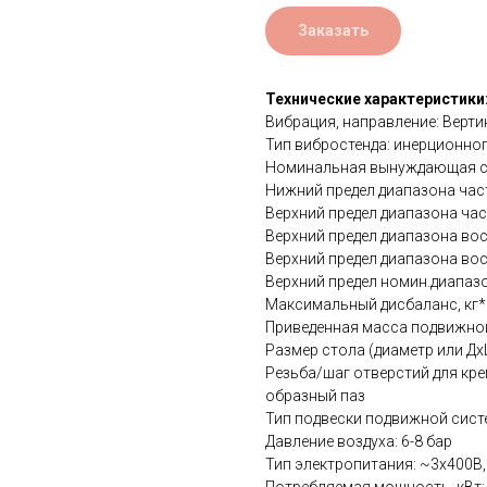
Заказать
Технические характеристики
Вибрация, направление: Верти
Тип вибростенда: инерционног
Номинальная вынуждающая сил
Нижний предел диапазона част
Верхний предел диапазона част
Верхний предел диапазона вос
Верхний предел диапазона вос
Верхний предел номин.диапазо
Максимальный дисбаланс, кг*м
Приведенная масса подвижной
Размер стола (диаметр или Дх
Резьба/шаг отверстий для кре
образный паз
Тип подвески подвижной сис
Давление воздуха: 6-8 бар
Тип электропитания: ~3х400В, 