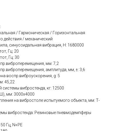
:
кальная / Гармоническая / Горизонтальная
о действия / механический
а, синусоидальная вибрация, H: 1680000
от, Гц: 20
от, Гц: 30
пр.виброперемещения, мм: 7,2
пр.виброперемещения, амплитуда, мм, ±: 3,6
на воспр.виброускорения, g: 5
: 45,22
 системы вибростенда, кг: 12500
Ш), мм: 3000x4000
пления на вибростоле испытуемого объекта, мм: Т-
темы вибростенда: Резиновые пневмодемпферы
50 Гц, N+PE