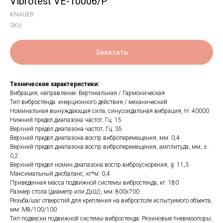
Vibrotest VE-10006/P
KNAUER
SKU:
Заказать
Технические характеристики:
Вибрация, направление: Вертикальная / Гармоническая
Тип вибростенда: инерционного действия / механический
Номинальная вынуждающая сила, синусоидальная вибрация, H: 40000
Нижний предел диапазона частот, Гц: 15
Верхний предел диапазона частот, Гц: 35
Верхний предел диапазона воспр.виброперемещения, мм: 0,4
Верхний предел диапазона воспр.виброперемещения, амплитуда, мм, ±:
0,2
Верхний предел номин.диапазона воспр.виброускорения, g: 11,3
Максимальный дисбаланс, кг*м: 0,4
Приведенная масса подвижной системы вибростенда, кг: 180
Размер стола (диаметр или ДхШ), мм: 800x700
Резьба/шаг отверстий для крепления на вибростоле испытуемого объекта,
мм: М8/100/100
Тип подвески подвижной системы вибростенда: Резиновые пневмоопоры