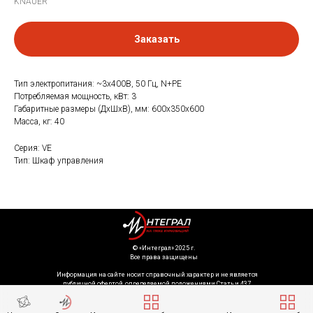
KNAUER
Заказать
Тип электропитания: ~3х400В, 50 Гц, N+PE
Потребляемая мощность, кВт: 3
Габаритные размеры (ДхШхВ), мм: 600x350x600
Масса, кг: 40
Серия: VE
Тип: Шкаф управления
©️ «Интеграл» 2025 г.
Все права защищены
Информация на сайте носит справочный характер и не является
публичной офертой, определяемой положениями Статьи 437
Гражданского кодекса Российской Федерации. Технические параметры
(спецификация) и комплект поставки товара могут быть изменены
производителем без предварительного уведомления. Уточняйте