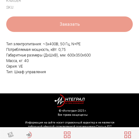
KNAUER
SKU:
Заказать
Тип электропитания: ~3х400В, 50 Гц, N+PE
Потребляемая мощность, кВт: 0,75
Габаритные размеры (ДхШхВ), мм: 600x350x600
Масса, кг: 40
Серия: VE
Тип: Шкаф управления
©️ «Интеграл» 2025 г.
Все права защищены
Информация на сайте носит справочный характер и не является
публичной офертой, определяемой положениями Статьи 437
Гражданского кодекса Российской Федерации. Технические параметры
(спецификация) и комплект поставки товара могут быть изменены
производителем без предварительного уведомления. Уточняйте