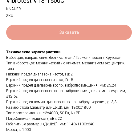
Vibrotest VTS-1500C
KNAUER
SKU:
Заказать
Технические характеристики:
Вибрация, направление: Вертикальная / Гармоническая / Круговая
Тип вибростенда: механический / с кинемат. механизмом эксцентрик.
типа
Нижний предел диапазона частот, Гц: 2
Верхний предел диапазона частот, Гц: 8
Верхний предел диапазона воспр. виброперемещения, мм: 25,24
Верхний предел диапазона воспр. виброперемещения, амплитуда, мм,:
±12,62
Верхний предел номин. диапазона воспр. виброускорения, g: 3,3
Размер стола (диаметр или ДхШ), мм: 1800x1800
Тип электропитания: ~3х400В, 50 Гц, N+PE
Потребляемая мощность, кВт: 22
Габаритные размеры (ДхШхВ), мм: 1140x1100x640
Масса, кг1000