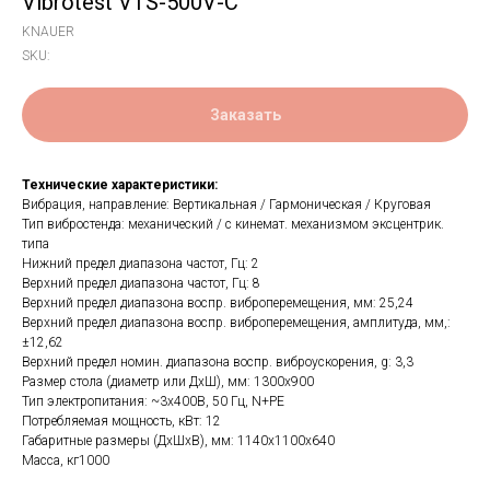
Vibrotest VTS-500V-C
KNAUER
SKU:
Заказать
Технические характеристики:
Вибрация, направление: Вертикальная / Гармоническая / Круговая
Тип вибростенда: механический / с кинемат. механизмом эксцентрик.
типа
Нижний предел диапазона частот, Гц: 2
Верхний предел диапазона частот, Гц: 8
Верхний предел диапазона воспр. виброперемещения, мм: 25,24
Верхний предел диапазона воспр. виброперемещения, амплитуда, мм,:
±12,62
Верхний предел номин. диапазона воспр. виброускорения, g: 3,3
Размер стола (диаметр или ДхШ), мм: 1300x900
Тип электропитания: ~3х400В, 50 Гц, N+PE
Потребляемая мощность, кВт: 12
Габаритные размеры (ДхШхВ), мм: 1140x1100x640
Масса, кг1000