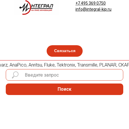
+7 495 369 0750
info@integral-kip.ru
Связаться
, AnaPico, Anritsu, Fluke, Tektronix, Transmille, PLANAR, С
Поиск