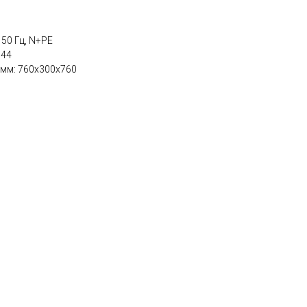
50 Гц, N+PE
 44
 мм: 760x300x760