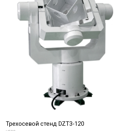
Трехосевой стенд DZT3-120